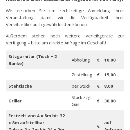
Wir ersuchen Sie um rechtzeitige Anmeldung Ihrer
Veranstaltung, damit wir die Verfügbarkeit Ihrer
Verleihartikel auch gewährleisten können!
Außerdem stehen noch weitere Verleihgeräte zur
Verfügung – bitte um direkte Anfrage im Geschäft!
Sitzgarnitur (Tisch + 2
Abholung
€
10,00
Bänke)
Zustellung
€
15,00
Stehtische
per Stück
€
8,00
Stück zzgl.
Griller
€
30,00
Gas
Festzelt von 4 x 8m bis 32
x 8m aufstellbar
auf
€
Zubau: 2 x 2m bis 24 x 2m
Anfrage